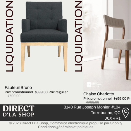
Fauteuil Bruno
Prix promotionnel
$399.00
Prix régulier
Chaise Charlotte
$700.00
Prix promotionnel
$499.00
Pr
$700.00
3140 Rue Joseph Monier, #104
Terrebonne, QC
Politique de confidentialité
J6X 4R1
© 2026
Direct D'la Shop
,
Commerce électronique propulsé par Shopify
Conditions générales et politiques