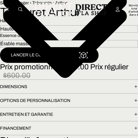
Salle à manger
›
Tabourets
›
Arthur
Nombr
Tabouret Arthur
total
d’articl
dans l
panier:
Hauteur du tabouret
Essence de bois
LANCER LE CONFIGURATEUR 3D
Prix promotionnel
$399.00
Prix régulier
$600.00
DIMENSIONS
OPTIONS DE PERSONNALISATION
ENTRETIEN ET GARANTIE
FINANCEMENT