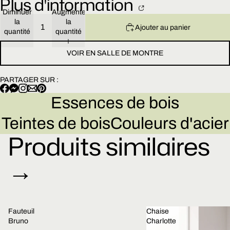
Plus d'information
Diminuer
Augmenter
la
la
Ajouter au panier
quantité
quantité
VOIR EN SALLE DE MONTRE
PARTAGER SUR :
Essences de bois
Teintes de bois
Couleurs d'acier
Produits similaires
→
Fauteuil
Chaise
Bruno
Charlotte